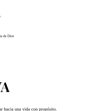
s
ia de Dios
VA
r hacia una vida con propósito.