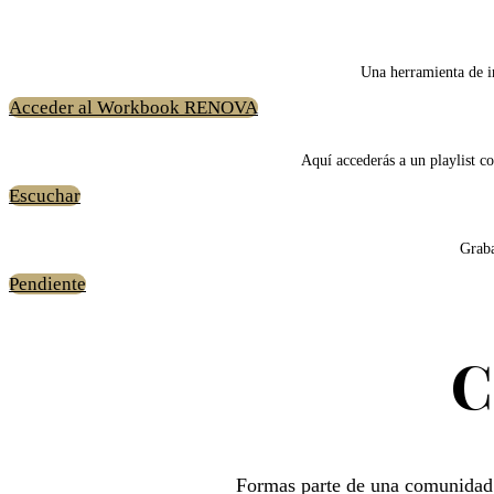
Una herramienta de i
Acceder al Workbook RENOVA
Aquí accederás a un playlist c
Escuchar
Graba
Pendiente
C
Formas parte de una comunidad 