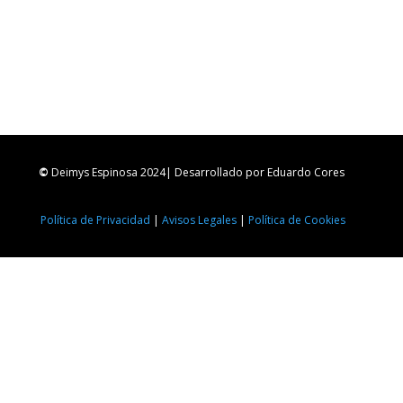
¿Has olvidado tu contraseña?
©
Deimys Espinosa 2024
| Desarrollado por
Eduardo Cores
Política de Privacidad
|
Avisos Legales
|
Política de Cookies